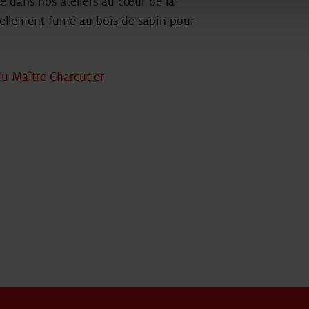
é dans nos ateliers au cœur de la
nellement fumé au bois de sapin pour
du Maître Charcutier