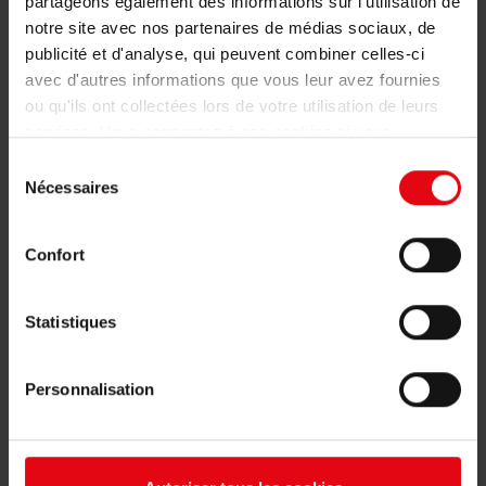
pied des volcans d’Auvergne.
partageons également des informations sur l'utilisation de
notre site avec nos partenaires de médias sociaux, de
publicité et d'analyse, qui peuvent combiner celles-ci
Retrouvez nos idées recettes ici :
Les recettes du
avec d'autres informations que vous leur avez fournies
Maître Charcutier
ou qu'ils ont collectées lors de votre utilisation de leurs
services. Vous consentez à nos cookies si vous
continuez à utiliser notre site Web.
Sélection
Nécessaires
du
consentement
Partager une page
Confort
Partage cette page avec tes amis :
Statistiques
Personnalisation
Viens nous suivre !